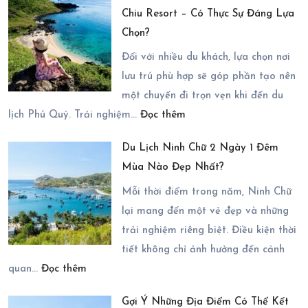
Chiu Resort – Có Thực Sự Đáng Lựa
Cách
Chi
Chọn?
Di
Tiết
Chuyển
Nhất
Đối với nhiều du khách, lựa chọn nơi
Đến
2026
lưu trú phù hợp sẽ góp phần tạo nên
Du
một chuyến đi trọn vẹn khi đến du
:
Lịch
lịch Phú Quý. Trải nghiệm…
Đọc thêm
Trải
Ninh
Du Lịch Ninh Chữ 2 Ngày 1 Đêm
Nghiệm
Chữ
Mùa Nào Đẹp Nhất?
Nghỉ
2
Dưỡng
Ngày
Mỗi thời điểm trong năm, Ninh Chữ
Tại
1
lại mang đến một vẻ đẹp và những
Chiu
Đêm
trải nghiệm riêng biệt. Điều kiện thời
Chiu
tiết không chỉ ảnh hưởng đến cảnh
:
Resort
quan…
Đọc thêm
Du
–
Gợi Ý Những Địa Điểm Có Thể Kết
Lịch
Có