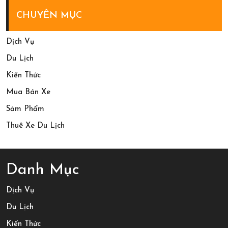
Cách
3
CHUYÊN MỤC
Chốt
Ngày
Tour
2
Dịch Vụ
Măng
Đêm
Du Lịch
Đen
Kiến Thức
2
Mua Bán Xe
Ngày
Sảm Phẩm
1
Thuê Xe Du Lịch
Đêm
Năm
2026
Danh Mục
Dịch Vụ
Du Lịch
Kiến Thức