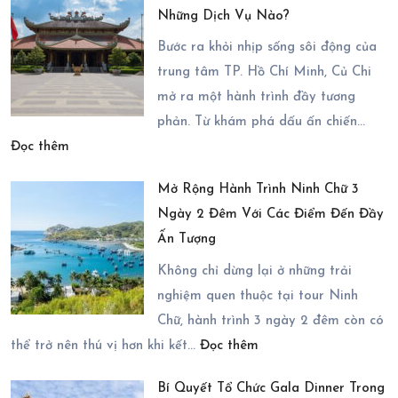
Những Dịch Vụ Nào?
Di
Chuyến
Chuyển
Bước ra khỏi nhịp sống sôi động của
Du
Đến
trung tâm TP. Hồ Chí Minh, Củ Chi
Lịch
Vĩnh
mở ra một hành trình đầy tương
Ninh
Hy
phản. Từ khám phá dấu ấn chiến…
Chữ
:
2
Đọc thêm
3
Chi
Ngày
Ngày
Mở Rộng Hành Trình Ninh Chữ 3
Phí
1
2
Ngày 2 Đêm Với Các Điểm Đến Đầy
Tham
Đêm
Đêm
Ấn Tượng
Quan
Trọn
Củ
Gói
Không chỉ dừng lại ở những trải
Chi
nghiệm quen thuộc tại tour Ninh
2026
Chữ, hành trình 3 ngày 2 đêm còn có
:
Có
thể trở nên thú vị hơn khi kết…
Đọc thêm
Mở
Những
Bí Quyết Tổ Chức Gala Dinner Trong
Rộng
Dịch