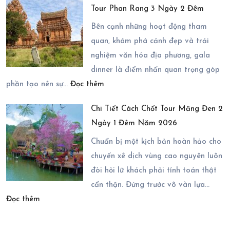
Tour Phan Rang 3 Ngày 2 Đêm
Hành
Vụ
Trình
Nào?
Bên cạnh những hoạt động tham
Ninh
quan, khám phá cảnh đẹp và trải
Chữ
nghiệm văn hóa địa phương, gala
3
dinner là điểm nhấn quan trọng góp
:
Ngày
phần tạo nên sự…
Đọc thêm
Bí
2
Chi Tiết Cách Chốt Tour Măng Đen 2
Quyết
Đêm
Ngày 1 Đêm Năm 2026
Tổ
Với
Chức
Chuẩn bị một kịch bản hoàn hảo cho
Các
Gala
chuyến xê dịch vùng cao nguyên luôn
Điểm
Dinner
đòi hỏi lữ khách phải tính toán thật
Đến
Trong
cẩn thận. Đứng trước vô vàn lựa…
Đầy
:
Tour
Đọc thêm
Ấn
Chi
Phan
Tượng
Tiết
Rang