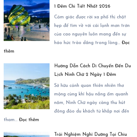
1 Đêm Chi Tiết Nhất 2026
Cảm giác được rời xa phố thị chật
hẹp để tìm về với cái lạnh mơn trớn
của cao nguyên luôn mang đến sự
háo hức trào dâng trong lòng…
Đọc
:
thêm
Cẩm
Hướng Dẫn Cách Di Chuyển Đến Du
Nang
Lịch Ninh Chữ 2 Ngày 1 Đêm
Đặt
Tour
Sở hữu cảnh quan thiên nhiên thơ
Đà
mộng cùng khí hậu nắng ấm quanh
Lạt
năm, Ninh Chữ ngày càng thu hút
2
đông đảo du khách từ khắp nơi đến
:
Ngày
tham…
Đọc thêm
Hướng
1
Trải Nghiệm Nghỉ Dưỡng Tại Chiu
Dẫn
Đêm