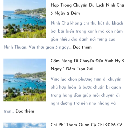
Hợp Trong Chuyến Du Lịch Ninh Chữ
Ninh
Thực
3 Ngày 2 Đêm
Chữ
Sự
2
Ninh Chữ không chỉ thu hút du khách
Đáng
Ngày
bởi bãi biển trong xanh mà còn nằm
Lựa
1
gần nhiều địa danh nổi tiếng của
Chọn?
:
Đêm
Ninh Thuận. Với thời gian 3 ngày…
Đọc thêm
Gợi
Mùa
Cẩm Nang Di Chuyển Đến Vĩnh Hy 2
Ý
Nào
Ngày 1 Đêm Trọn Gói
Những
Đẹp
Địa
Nhất?
Việc lựa chọn phương tiện di chuyển
Điểm
phù hợp luôn là bước chuẩn bị quan
Có
trọng hàng đầu giúp mỗi chuyến đi
Thể
nghỉ dưỡng trở nên nhẹ nhàng và
:
Kết
trọn…
Đọc thêm
Cẩm
Hợp
Chi Phí Tham Quan Củ Chi 2026 Có
Nang
Trong