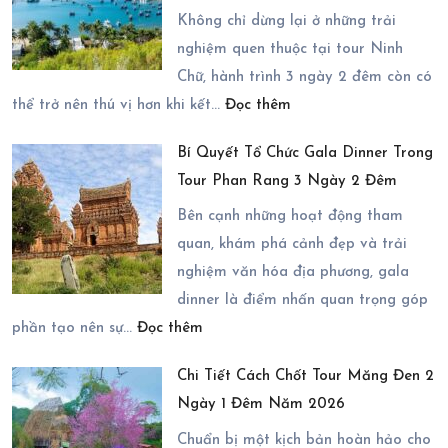
Củ
Gói
Không chỉ dừng lại ở những trải
Chi
nghiệm quen thuộc tại tour Ninh
2026
Chữ, hành trình 3 ngày 2 đêm còn có
:
Có
thể trở nên thú vị hơn khi kết…
Đọc thêm
Mở
Những
Bí Quyết Tổ Chức Gala Dinner Trong
Rộng
Dịch
Tour Phan Rang 3 Ngày 2 Đêm
Hành
Vụ
Trình
Nào?
Bên cạnh những hoạt động tham
Ninh
quan, khám phá cảnh đẹp và trải
Chữ
nghiệm văn hóa địa phương, gala
3
dinner là điểm nhấn quan trọng góp
:
Ngày
phần tạo nên sự…
Đọc thêm
Bí
2
Chi Tiết Cách Chốt Tour Măng Đen 2
Quyết
Đêm
Ngày 1 Đêm Năm 2026
Tổ
Với
Chức
Chuẩn bị một kịch bản hoàn hảo cho
Các