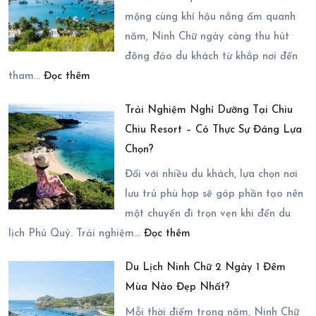
mộng cùng khí hậu nắng ấm quanh
năm, Ninh Chữ ngày càng thu hút
đông đảo du khách từ khắp nơi đến
:
tham…
Đọc thêm
Hướng
Trải Nghiệm Nghỉ Dưỡng Tại Chiu
Dẫn
Chiu Resort – Có Thực Sự Đáng Lựa
Cách
Chọn?
Di
Chuyển
Đối với nhiều du khách, lựa chọn nơi
Đến
lưu trú phù hợp sẽ góp phần tạo nên
Du
một chuyến đi trọn vẹn khi đến du
:
Lịch
lịch Phú Quý. Trải nghiệm…
Đọc thêm
Trải
Ninh
Du Lịch Ninh Chữ 2 Ngày 1 Đêm
Nghiệm
Chữ
Mùa Nào Đẹp Nhất?
Nghỉ
2
Dưỡng
Ngày
Mỗi thời điểm trong năm, Ninh Chữ