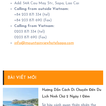
Add: 54A Cau May Str., Sapa, Lao Cai
Calling from outside Vietnam:
+84 203 871 334 (tel)
+84 203 871 690 (fax)
Calling from Vietnam:
0203 871 334 (tel)
0203 871 690 (fax)
info@mountainviewhotelsapa.com
BÀI VIẾT MỚI
Hướng Dẫn Cách Di Chuyển Đến Du
Lịch Ninh Chữ 2 Ngày 1 Đêm
Sở hữu cảnh quan thiên nhiên thơ