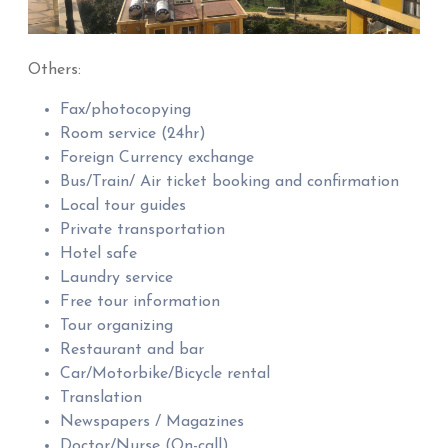
Others:
Fax/photocopying
Room service (24hr)
Foreign Currency exchange
Bus/Train/ Air ticket booking and confirmation
Local tour guides
Private transportation
Hotel safe
Laundry service
Free tour information
Tour organizing
Restaurant and bar
Car/Motorbike/Bicycle rental
Translation
Newspapers / Magazines
Doctor/Nurse (On-call)