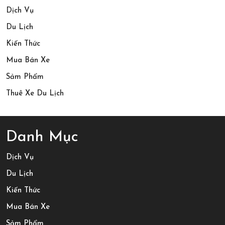
Ninh
2026
Dịch Vụ
Chữ
Du Lịch
2
Kiến Thức
Ngày
Mua Bán Xe
1
Sảm Phẩm
Đêm
Thuê Xe Du Lịch
Danh Mục
Dịch Vụ
Du Lịch
Kiến Thức
Mua Bán Xe
Sảm Phẩm