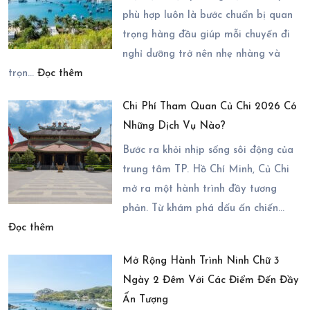
Điểm
phù hợp luôn là bước chuẩn bị quan
Có
trọng hàng đầu giúp mỗi chuyến đi
Thể
nghỉ dưỡng trở nên nhẹ nhàng và
:
Kết
trọn…
Đọc thêm
Cẩm
Hợp
Chi Phí Tham Quan Củ Chi 2026 Có
Nang
Trong
Những Dịch Vụ Nào?
Di
Chuyến
Chuyển
Bước ra khỏi nhịp sống sôi động của
Du
Đến
trung tâm TP. Hồ Chí Minh, Củ Chi
Lịch
Vĩnh
mở ra một hành trình đầy tương
Ninh
Hy
phản. Từ khám phá dấu ấn chiến…
Chữ
:
2
Đọc thêm
3
Chi
Ngày
Ngày
Mở Rộng Hành Trình Ninh Chữ 3
Phí
1
2
Ngày 2 Đêm Với Các Điểm Đến Đầy
Tham
Đêm
Đêm
Ấn Tượng
Quan
Trọn