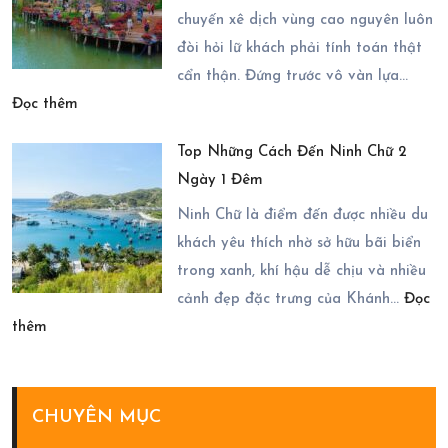
Gala
chuyến xê dịch vùng cao nguyên luôn
Điểm
Dinner
đòi hỏi lữ khách phải tính toán thật
Đến
Trong
cẩn thận. Đứng trước vô vàn lựa…
Đầy
:
Tour
Đọc thêm
Ấn
Chi
Phan
Tượng
Top Những Cách Đến Ninh Chữ 2
Tiết
Rang
Ngày 1 Đêm
Cách
3
Chốt
Ninh Chữ là điểm đến được nhiều du
Ngày
Tour
khách yêu thích nhờ sở hữu bãi biển
2
Măng
trong xanh, khí hậu dễ chịu và nhiều
Đêm
Đen
cảnh đẹp đặc trưng của Khánh…
Đọc
:
2
thêm
Top
Ngày
Những
1
Cách
Đêm
CHUYÊN MỤC
Đến
Năm