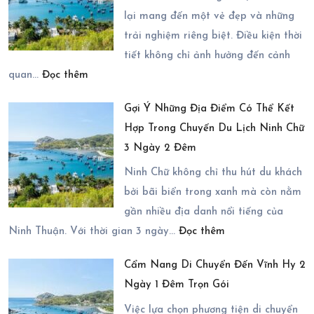
Tại
1
lại mang đến một vẻ đẹp và những
Chiu
Đêm
trải nghiệm riêng biệt. Điều kiện thời
Chiu
tiết không chỉ ảnh hưởng đến cảnh
:
Resort
quan…
Đọc thêm
Du
–
Gợi Ý Những Địa Điểm Có Thể Kết
Lịch
Có
Hợp Trong Chuyến Du Lịch Ninh Chữ
Ninh
Thực
3 Ngày 2 Đêm
Chữ
Sự
2
Ninh Chữ không chỉ thu hút du khách
Đáng
Ngày
bởi bãi biển trong xanh mà còn nằm
Lựa
1
gần nhiều địa danh nổi tiếng của
Chọn?
:
Đêm
Ninh Thuận. Với thời gian 3 ngày…
Đọc thêm
Gợi
Mùa
Cẩm Nang Di Chuyển Đến Vĩnh Hy 2
Ý
Nào
Ngày 1 Đêm Trọn Gói
Những
Đẹp
Địa
Nhất?
Việc lựa chọn phương tiện di chuyển