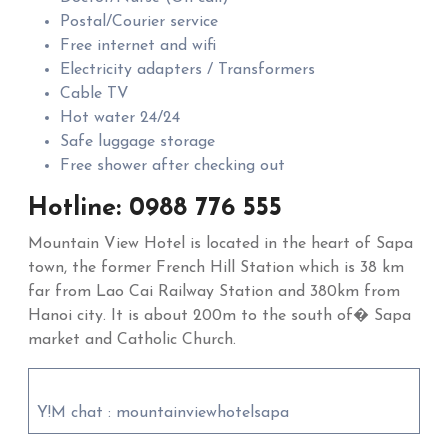
Postal/Courier service
Free internet and wifi
Electricity adapters / Transformers
Cable TV
Hot water 24/24
Safe luggage storage
Free shower after checking out
Hotline: 0988 776 555
Mountain View Hotel is located in the heart of Sapa
town, the former French Hill Station which is 38 km
far from Lao Cai Railway Station and 380km from
Hanoi city. It is about 200m to the south of� Sapa
market and Catholic Church.
Y!M chat : mountainviewhotelsapa