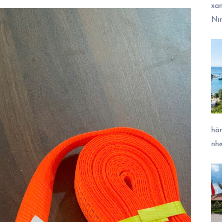
xa
Ni
hàn
nh