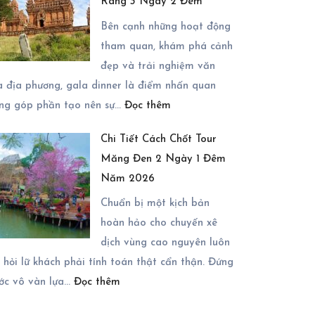
Rang 3 Ngày 2 Đêm
Trình
Ninh
Bên cạnh những hoạt động
Chữ
tham quan, khám phá cảnh
3
đẹp và trải nghiệm văn
Ngày
 địa phương, gala dinner là điểm nhấn quan
:
2
ọng góp phần tạo nên sự…
Đọc thêm
Bí
Đêm
Chi Tiết Cách Chốt Tour
Quyết
Với
Măng Đen 2 Ngày 1 Đêm
Tổ
Các
Năm 2026
Chức
Điểm
Gala
Chuẩn bị một kịch bản
Đến
Dinner
hoàn hảo cho chuyến xê
Đầy
Trong
dịch vùng cao nguyên luôn
Ấn
Tour
 hỏi lữ khách phải tính toán thật cẩn thận. Đứng
Tượng
:
Phan
ước vô vàn lựa…
Đọc thêm
Chi
Rang