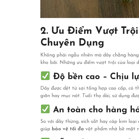
2. Ưu Điểm Vượt Tr
Chuyên Dụng
Không phải ngẫu nhiên mà dây chằng hàng đ
kho bãi. Những ưu điểm vượt trội của loại
Độ bền cao – Chịu lự
Dây được dệt từ sợi tổng hợp cao cấp, có t
giãn hay mục nát. Tuổi thọ dài, sử dụng đượ
An toàn cho hàng h
So với dây thừng, xích sắt hay cáp kim loạ
giúp
bảo vệ tối đa
vật phẩm nhờ bề mặt m