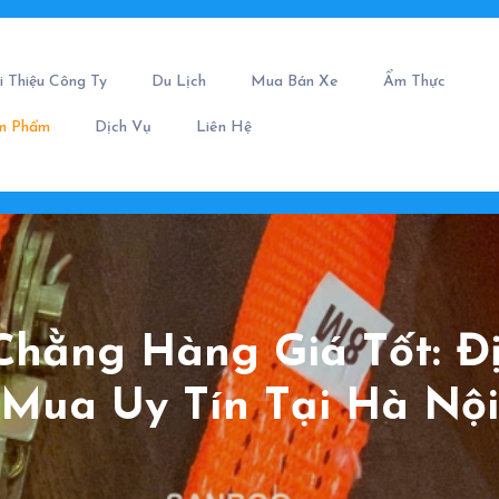
i Thiệu Công Ty
Du Lịch
Mua Bán Xe
Ẩm Thực
m Phẩm
Dịch Vụ
Liên Hệ
Chằng Hàng Giá Tốt: Đị
Mua Uy Tín Tại Hà Nội