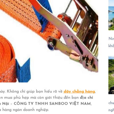
Ni
kh
 này. Không chỉ giúp bạn hiểu rõ về
dây chằng hàng
,
họn mua phù hợp mà còn giới thiệu đến bạn
địa chỉ
chu
à Nội
–
CÔNG TY TNHH SANBOO VIỆT NAM
,
ủa hàng ngàn doanh nghiệp.
ng