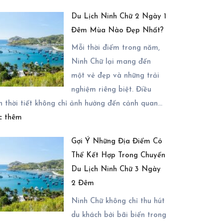
Trải
Chữ
Du Lịch Ninh Chữ 2 Ngày 1
Nghiệm
2
Đêm Mùa Nào Đẹp Nhất?
Nghỉ
Ngày
Dưỡng
Mỗi thời điểm trong năm,
1
Tại
Ninh Chữ lại mang đến
Đêm
Chiu
một vẻ đẹp và những trải
Chiu
nghiệm riêng biệt. Điều
Resort
n thời tiết không chỉ ảnh hưởng đến cảnh quan…
:
–
c thêm
Du
Có
Gợi Ý Những Địa Điểm Có
Lịch
Thực
Thể Kết Hợp Trong Chuyến
Ninh
Sự
Du Lịch Ninh Chữ 3 Ngày
Chữ
Đáng
2 Đêm
2
Lựa
Ngày
Chọn?
Ninh Chữ không chỉ thu hút
1
du khách bởi bãi biển trong