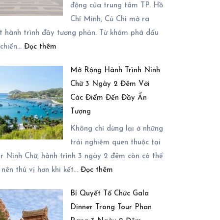
Vĩnh
động của trung tâm TP. Hồ
Chữ
Hy
Chí Minh, Củ Chi mở ra
3
2
t hành trình đầy tương phản. Từ khám phá dấu
Ngày
:
Ngày
 chiến…
Đọc thêm
2
Chi
1
Đêm
Mở Rộng Hành Trình Ninh
Phí
Đêm
Chữ 3 Ngày 2 Đêm Với
Tham
Trọn
Các Điểm Đến Đầy Ấn
Quan
Gói
Tượng
Củ
Chi
Không chỉ dừng lại ở những
2026
trải nghiệm quen thuộc tại
Có
r Ninh Chữ, hành trình 3 ngày 2 đêm còn có thể
:
Những
 nên thú vị hơn khi kết…
Đọc thêm
Mở
Dịch
Bí Quyết Tổ Chức Gala
Rộng
Vụ
Dinner Trong Tour Phan
Hành
Nào?