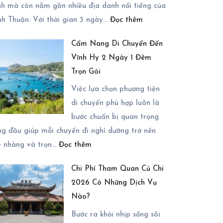
Đêm
nh mà còn nằm gần nhiều địa danh nổi tiếng của
:
Mùa
nh Thuận. Với thời gian 3 ngày…
Đọc thêm
Gợi
Nào
Cẩm Nang Di Chuyển Đến
Ý
Đẹp
Vĩnh Hy 2 Ngày 1 Đêm
Những
Nhất?
Trọn Gói
Địa
Điểm
Việc lựa chọn phương tiện
Có
di chuyển phù hợp luôn là
Thể
bước chuẩn bị quan trọng
Kết
g đầu giúp mỗi chuyến đi nghỉ dưỡng trở nên
:
Hợp
ẹ nhàng và trọn…
Đọc thêm
Cẩm
Trong
Chi Phí Tham Quan Củ Chi
Nang
Chuyến
2026 Có Những Dịch Vụ
Di
Du
Nào?
Chuyển
Lịch
Đến
Bước ra khỏi nhịp sống sôi
Ninh