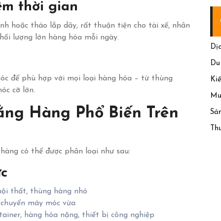
ệm thời gian
ịnh hoặc tháo lắp dây, rất thuận tiện cho tài xế, nhân
khối lượng lớn hàng hóa mỗi ngày.
Dị
Du
móc để phù hợp với mọi loại hàng hóa – từ thùng
Ki
móc cỡ lớn.
Mu
ằng Hàng Phổ Biến Trên
Sả
Th
hàng có thể được phân loại như sau:
ực
nội thất, thùng hàng nhỏ
n chuyển máy móc vừa
tainer, hàng hóa nặng, thiết bị công nghiệp