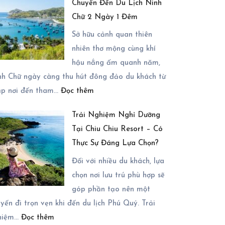
Chuyển Đến Du Lịch Ninh
Đặt
Chữ 2 Ngày 1 Đêm
Tour
Đà
Sở hữu cảnh quan thiên
Lạt
nhiên thơ mộng cùng khí
2
hậu nắng ấm quanh năm,
Ngày
nh Chữ ngày càng thu hút đông đảo du khách từ
:
1
ắp nơi đến tham…
Đọc thêm
Hướng
Đêm
Trải Nghiệm Nghỉ Dưỡng
Dẫn
Chi
Tại Chiu Chiu Resort – Có
Cách
Tiết
Thực Sự Đáng Lựa Chọn?
Di
Nhất
Chuyển
2026
Đối với nhiều du khách, lựa
Đến
chọn nơi lưu trú phù hợp sẽ
Du
góp phần tạo nên một
Lịch
yến đi trọn vẹn khi đến du lịch Phú Quý. Trải
:
Ninh
hiệm…
Đọc thêm