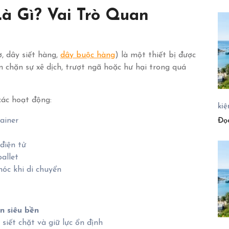
à Gì? Vai Trò Quan
, dây siết hàng,
dây buộc hàng
) là một thiết bị được
n chặn sự xê dịch, trượt ngã hoặc hư hại trong quá
ác hoạt động:
kiệ
ainer
Đọ
điện tử
allet
óc khi di chuyển
n siêu bền
 siết chặt và giữ lực ổn định