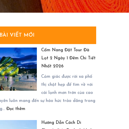
BÀI VIẾT MỚI
Cẩm Nang Đặt Tour Đà
Lạt 2 Ngày 1 Đêm Chi Tiết
Nhất 2026
Cảm giác được rời xa phố
thị chật hẹp để tìm về với
cái lạnh mơn trớn của cao
uyên luôn mang đến sự háo hức trào dâng trong
:
ng…
Đọc thêm
Cẩm
Hướng Dẫn Cách Di
Nang