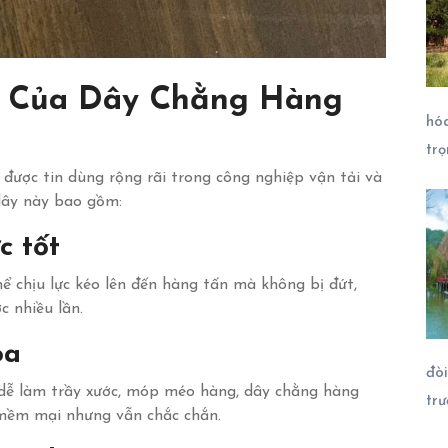
ội Của Dây Chằng Hàng
hóa
tr
ược tin dùng rộng rãi trong công nghiệp vận tải và
 dây này bao gồm:
c tốt
hể chịu lực kéo lên đến hàng tấn mà không bị đứt,
c nhiều lần.
óa
đòi
i dễ làm trầy xước, móp méo hàng, dây chằng hàng
tr
ềm mại nhưng vẫn chắc chắn.