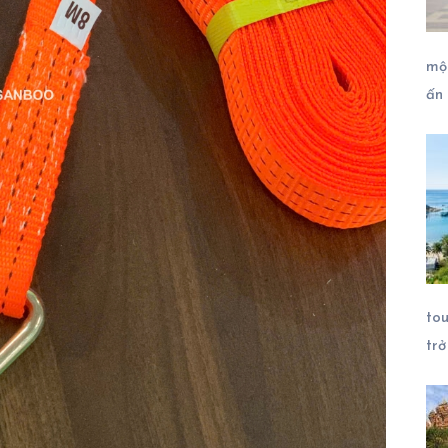
mộ
ấn
tou
trở