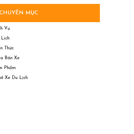
Tiết
3
Cách
Ngày
CHUYÊN MỤC
Chốt
2
Tour
Đêm
ch Vụ
Măng
 Lịch
Đen
ến Thức
2
a Bán Xe
Ngày
m Phẩm
1
uê Xe Du Lịch
Đêm
Năm
2026