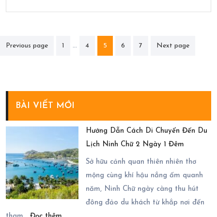
Phân
…
Previous page
1
4
5
6
7
Next page
trang
bài
viết
BÀI VIẾT MỚI
Hướng Dẫn Cách Di Chuyển Đến Du
Lịch Ninh Chữ 2 Ngày 1 Đêm
Sở hữu cảnh quan thiên nhiên thơ
mộng cùng khí hậu nắng ấm quanh
năm, Ninh Chữ ngày càng thu hút
đông đảo du khách từ khắp nơi đến
:
tham…
Đọc thêm