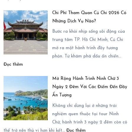
Cẩm
Hợp
Chi Phí Tham Quan Củ Chi 2026 Có
Nang
Trong
Những Dịch Vụ Nào?
Di
Chuyến
Chuyển
Bước ra khỏi nhịp sống sôi động của
Du
Đến
trung tâm TP. Hồ Chí Minh, Củ Chi
Lịch
Vĩnh
mở ra một hành trình đầy tương
Ninh
Hy
phản. Từ khám phá dấu ấn chiến…
Chữ
:
2
Đọc thêm
3
Chi
Ngày
Ngày
Mở Rộng Hành Trình Ninh Chữ 3
Phí
1
2
Ngày 2 Đêm Với Các Điểm Đến Đầy
Tham
Đêm
Đêm
Ấn Tượng
Quan
Trọn
Củ
Gói
Không chỉ dừng lại ở những trải
Chi
nghiệm quen thuộc tại tour Ninh
2026
Chữ, hành trình 3 ngày 2 đêm còn có
:
Có
thể trở nên thú vị hơn khi kết…
Đọc thêm