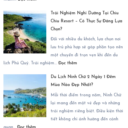
Hướng
Trải Nghiệm Nghỉ Dưỡng Tại Chiu
Dẫn
Chiu Resort – Có Thực Sự Đáng Lựa
Cách
Chọn?
Di
Chuyển
Đối với nhiều du khách, lựa chọn nơi
Đến
lưu trú phù hợp sẽ góp phần tạo nên
Du
một chuyến đi trọn vẹn khi đến du
:
Lịch
lịch Phú Quý. Trải nghiệm…
Đọc thêm
Trải
Ninh
Du Lịch Ninh Chữ 2 Ngày 1 Đêm
Nghiệm
Chữ
Mùa Nào Đẹp Nhất?
Nghỉ
2
Dưỡng
Ngày
Mỗi thời điểm trong năm, Ninh Chữ
Tại
1
lại mang đến một vẻ đẹp và những
Chiu
Đêm
trải nghiệm riêng biệt. Điều kiện thời
Chiu
tiết không chỉ ảnh hưởng đến cảnh
:
Resort
quan…
Đọc thêm