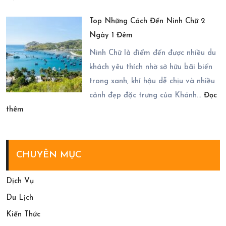
Chi
Phan
Tượng
Top Những Cách Đến Ninh Chữ 2
Tiết
Rang
Ngày 1 Đêm
Cách
3
Chốt
Ninh Chữ là điểm đến được nhiều du
Ngày
Tour
khách yêu thích nhờ sở hữu bãi biển
2
Măng
trong xanh, khí hậu dễ chịu và nhiều
Đêm
Đen
cảnh đẹp đặc trưng của Khánh…
Đọc
:
2
thêm
Top
Ngày
Những
1
Cách
Đêm
CHUYÊN MỤC
Đến
Năm
Ninh
2026
Dịch Vụ
Chữ
Du Lịch
2
Kiến Thức
Ngày