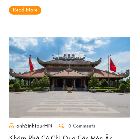
Read More
anhSinhtourHN
0 Comments
Khám Phá Củ Chi Qua Các Món Ăn