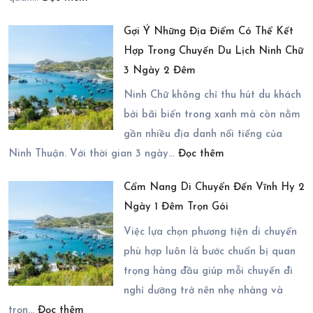
Du
–
Gợi Ý Những Địa Điểm Có Thể Kết
Lịch
Có
Hợp Trong Chuyến Du Lịch Ninh Chữ
Ninh
Thực
3 Ngày 2 Đêm
Chữ
Sự
2
Ninh Chữ không chỉ thu hút du khách
Đáng
Ngày
bởi bãi biển trong xanh mà còn nằm
Lựa
1
gần nhiều địa danh nổi tiếng của
Chọn?
:
Đêm
Ninh Thuận. Với thời gian 3 ngày…
Đọc thêm
Gợi
Mùa
Cẩm Nang Di Chuyển Đến Vĩnh Hy 2
Ý
Nào
Ngày 1 Đêm Trọn Gói
Những
Đẹp
Địa
Nhất?
Việc lựa chọn phương tiện di chuyển
Điểm
phù hợp luôn là bước chuẩn bị quan
Có
trọng hàng đầu giúp mỗi chuyến đi
Thể
nghỉ dưỡng trở nên nhẹ nhàng và
:
Kết
trọn…
Đọc thêm