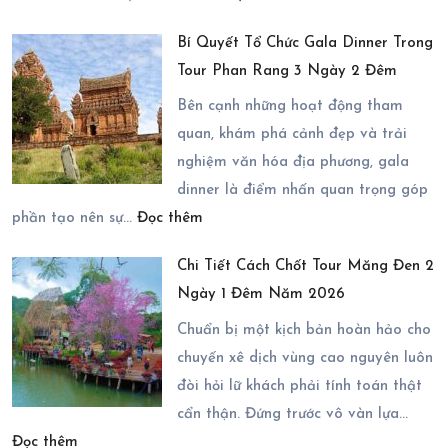
Mở
Những
Bí Quyết Tổ Chức Gala Dinner Trong
Rộng
Dịch
Tour Phan Rang 3 Ngày 2 Đêm
Hành
Vụ
Trình
Nào?
Bên cạnh những hoạt động tham
Ninh
quan, khám phá cảnh đẹp và trải
Chữ
nghiệm văn hóa địa phương, gala
3
dinner là điểm nhấn quan trọng góp
:
Ngày
phần tạo nên sự…
Đọc thêm
Bí
2
Chi Tiết Cách Chốt Tour Măng Đen 2
Quyết
Đêm
Ngày 1 Đêm Năm 2026
Tổ
Với
Chức
Chuẩn bị một kịch bản hoàn hảo cho
Các
Gala
chuyến xê dịch vùng cao nguyên luôn
Điểm
Dinner
đòi hỏi lữ khách phải tính toán thật
Đến
Trong
cẩn thận. Đứng trước vô vàn lựa…
Đầy
:
Tour
Đọc thêm
Ấn