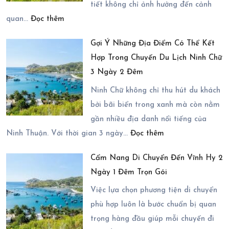
Chiu
tiết không chỉ ảnh hưởng đến cảnh
:
Resort
quan…
Đọc thêm
Du
–
Gợi Ý Những Địa Điểm Có Thể Kết
Lịch
Có
Hợp Trong Chuyến Du Lịch Ninh Chữ
Ninh
Thực
3 Ngày 2 Đêm
Chữ
Sự
2
Ninh Chữ không chỉ thu hút du khách
Đáng
Ngày
bởi bãi biển trong xanh mà còn nằm
Lựa
1
gần nhiều địa danh nổi tiếng của
Chọn?
:
Đêm
Ninh Thuận. Với thời gian 3 ngày…
Đọc thêm
Gợi
Mùa
Cẩm Nang Di Chuyển Đến Vĩnh Hy 2
Ý
Nào
Ngày 1 Đêm Trọn Gói
Những
Đẹp
Địa
Nhất?
Việc lựa chọn phương tiện di chuyển
Điểm
phù hợp luôn là bước chuẩn bị quan
Có
trọng hàng đầu giúp mỗi chuyến đi