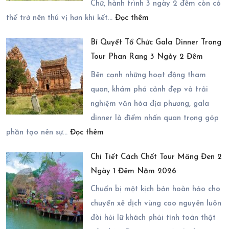
2026
Chữ, hành trình 3 ngày 2 đêm còn có
:
Có
thể trở nên thú vị hơn khi kết…
Đọc thêm
Mở
Những
Bí Quyết Tổ Chức Gala Dinner Trong
Rộng
Dịch
Tour Phan Rang 3 Ngày 2 Đêm
Hành
Vụ
Trình
Nào?
Bên cạnh những hoạt động tham
Ninh
quan, khám phá cảnh đẹp và trải
Chữ
nghiệm văn hóa địa phương, gala
3
dinner là điểm nhấn quan trọng góp
:
Ngày
phần tạo nên sự…
Đọc thêm
Bí
2
Chi Tiết Cách Chốt Tour Măng Đen 2
Quyết
Đêm
Ngày 1 Đêm Năm 2026
Tổ
Với
Chức
Chuẩn bị một kịch bản hoàn hảo cho
Các
Gala
chuyến xê dịch vùng cao nguyên luôn
Điểm
Dinner
đòi hỏi lữ khách phải tính toán thật
Đến