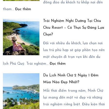
2
đông đảo du khách từ khắp nơi đến
:
Ngày
tham…
Đọc thêm
Hướng
1
Trải Nghiệm Nghỉ Dưỡng Tại Chiu
Dẫn
Đêm
Chiu Resort – Có Thực Sự Đáng Lựa
Cách
Chi
Chọn?
Di
Tiết
Chuyển
Nhất
Đối với nhiều du khách, lựa chọn nơi
Đến
2026
lưu trú phù hợp sẽ góp phần tạo nên
Du
một chuyến đi trọn vẹn khi đến du
:
Lịch
lịch Phú Quý. Trải nghiệm…
Đọc thêm
Trải
Ninh
Du Lịch Ninh Chữ 2 Ngày 1 Đêm
Nghiệm
Chữ
Mùa Nào Đẹp Nhất?
Nghỉ
2
Dưỡng
Ngày
Mỗi thời điểm trong năm, Ninh Chữ
Tại
1
lại mang đến một vẻ đẹp và những
Chiu
Đêm
trải nghiệm riêng biệt. Điều kiện thời