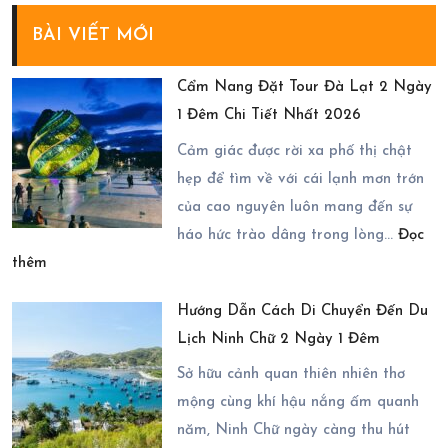
BÀI VIẾT MỚI
Cẩm Nang Đặt Tour Đà Lạt 2 Ngày
1 Đêm Chi Tiết Nhất 2026
Cảm giác được rời xa phố thị chật
hẹp để tìm về với cái lạnh mơn trớn
của cao nguyên luôn mang đến sự
háo hức trào dâng trong lòng…
Đọc
:
thêm
Cẩm
Hướng Dẫn Cách Di Chuyển Đến Du
Nang
Lịch Ninh Chữ 2 Ngày 1 Đêm
Đặt
Tour
Sở hữu cảnh quan thiên nhiên thơ
Đà
mộng cùng khí hậu nắng ấm quanh
Lạt
năm, Ninh Chữ ngày càng thu hút