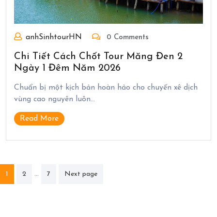
anhSinhtourHN
0 Comments
Chi Tiết Cách Chốt Tour Măng Đen 2
Ngày 1 Đêm Năm 2026
Chuẩn bị một kịch bản hoàn hảo cho chuyến xê dịch
vùng cao nguyên luôn…
Read More
Phân
…
1
2
7
Next page
trang
bài
viết