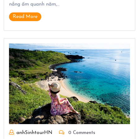
nắng ấm quanh năm,…
Read More
anhSinhtourHN
0 Comments