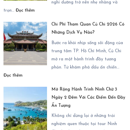
Thể
nghỉ dưỡng trở nên nhẹ nhàng và
:
Kết
trọn…
Đọc thêm
Cẩm
Hợp
Chi Phí Tham Quan Củ Chi 2026 Có
Nang
Trong
Những Dịch Vụ Nào?
Di
Chuyến
Chuyển
Bước ra khỏi nhịp sống sôi động của
Du
Đến
trung tâm TP. Hồ Chí Minh, Củ Chi
Lịch
Vĩnh
mở ra một hành trình đầy tương
Ninh
Hy
phản. Từ khám phá dấu ấn chiến…
Chữ
:
2
Đọc thêm
3
Chi
Ngày
Ngày
Mở Rộng Hành Trình Ninh Chữ 3
Phí
1
2
Ngày 2 Đêm Với Các Điểm Đến Đầy
Tham
Đêm
Đêm
Ấn Tượng
Quan
Trọn
Củ
Gói
Không chỉ dừng lại ở những trải
Chi
nghiệm quen thuộc tại tour Ninh