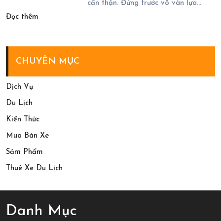
Trong
cẩn thận. Đứng trước vô vàn lựa…
Đầy
:
Tour
Đọc thêm
Ấn
Chi
Phan
Tượng
Tiết
Rang
Cách
3
CHUYÊN MỤC
Chốt
Ngày
Tour
2
Dịch Vụ
Măng
Đêm
Du Lịch
Đen
Kiến Thức
2
Mua Bán Xe
Ngày
Sảm Phẩm
1
Thuê Xe Du Lịch
Đêm
Năm
2026
Danh Mục