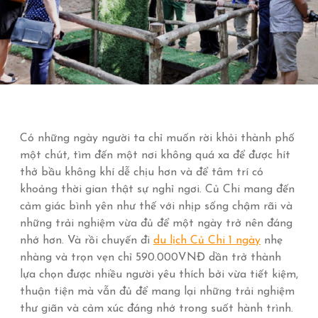
Có những ngày người ta chỉ muốn rời khỏi thành phố
một chút, tìm đến một nơi không quá xa để được hít
thở bầu không khí dễ chịu hơn và để tâm trí có
khoảng thời gian thật sự nghỉ ngơi. Củ Chi mang đến
cảm giác bình yên như thế với nhịp sống chậm rãi và
những trải nghiệm vừa đủ để một ngày trở nên đáng
nhớ hơn. Và rồi chuyến đi
du lịch Củ Chi 1 ngày
nhẹ
nhàng và trọn vẹn chỉ 590.000VNĐ dần trở thành
lựa chọn được nhiều người yêu thích bởi vừa tiết kiệm,
thuận tiện mà vẫn đủ để mang lại những trải nghiệm
thư giãn và cảm xúc đáng nhớ trong suốt hành trình.