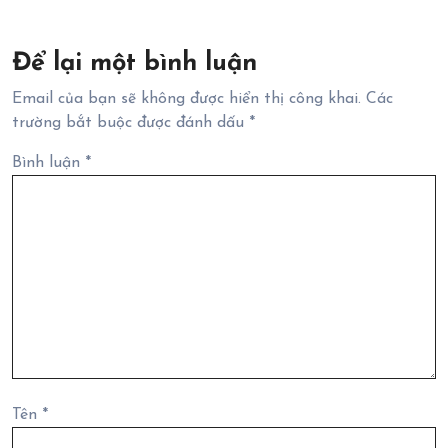
Để lại một bình luận
Email của bạn sẽ không được hiển thị công khai.
Các
trường bắt buộc được đánh dấu
*
Bình luận
*
Tên
*