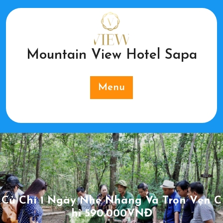
Skip
to
content
Mountain View Hotel Sapa
Menu
Củ Chi 1 Ngày Nhẹ Nhàng Và Trọn Vẹn C
hỉ 590.000VNĐ