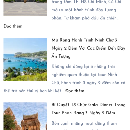
Đến
trung tâm TP. Hồ Chí Minh, Củ Chi
Lịch
Vĩnh
mở ra một hành trình đầy tương
Ninh
Hy
phản. Từ khám phá dấu ấn chiến…
Chữ
:
2
Đọc thêm
3
Chi
Ngày
Ngày
Mở Rộng Hành Trình Ninh Chữ 3
Phí
1
2
Ngày 2 Đêm Với Các Điểm Đến Đầy
Tham
Đêm
Đêm
Ấn Tượng
Quan
Trọn
Củ
Gói
Không chỉ dừng lại ở những trải
Chi
nghiệm quen thuộc tại tour Ninh
2026
Chữ, hành trình 3 ngày 2 đêm còn có
:
Có
thể trở nên thú vị hơn khi kết…
Đọc thêm
Mở
Những
Bí Quyết Tổ Chức Gala Dinner Trong
Rộng
Dịch
Tour Phan Rang 3 Ngày 2 Đêm
Hành
Vụ
Trình
Nào?
Bên cạnh những hoạt động tham