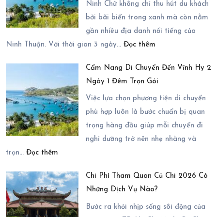
2
Ninh Chữ không chỉ thu hút du khách
Đáng
Ngày
bởi bãi biển trong xanh mà còn nằm
Lựa
1
gần nhiều địa danh nổi tiếng của
Chọn?
:
Đêm
Ninh Thuận. Với thời gian 3 ngày…
Đọc thêm
Gợi
Mùa
Cẩm Nang Di Chuyển Đến Vĩnh Hy 2
Ý
Nào
Ngày 1 Đêm Trọn Gói
Những
Đẹp
Địa
Nhất?
Việc lựa chọn phương tiện di chuyển
Điểm
phù hợp luôn là bước chuẩn bị quan
Có
trọng hàng đầu giúp mỗi chuyến đi
Thể
nghỉ dưỡng trở nên nhẹ nhàng và
:
Kết
trọn…
Đọc thêm
Cẩm
Hợp
Chi Phí Tham Quan Củ Chi 2026 Có
Nang
Trong
Những Dịch Vụ Nào?
Di
Chuyến
Chuyển
Bước ra khỏi nhịp sống sôi động của
Du