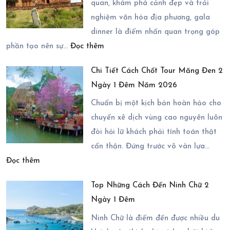
Ninh
quan, khám phá cảnh đẹp và trải
Chữ
nghiệm văn hóa địa phương, gala
3
dinner là điểm nhấn quan trọng góp
:
Ngày
phần tạo nên sự…
Đọc thêm
Bí
2
Chi Tiết Cách Chốt Tour Măng Đen 2
Quyết
Đêm
Ngày 1 Đêm Năm 2026
Tổ
Với
Chức
Chuẩn bị một kịch bản hoàn hảo cho
Các
Gala
chuyến xê dịch vùng cao nguyên luôn
Điểm
Dinner
đòi hỏi lữ khách phải tính toán thật
Đến
Trong
cẩn thận. Đứng trước vô vàn lựa…
Đầy
:
Tour
Đọc thêm
Ấn
Chi
Phan
Tượng
Top Những Cách Đến Ninh Chữ 2
Tiết
Rang
Ngày 1 Đêm
Cách
3
Chốt
Ninh Chữ là điểm đến được nhiều du
Ngày