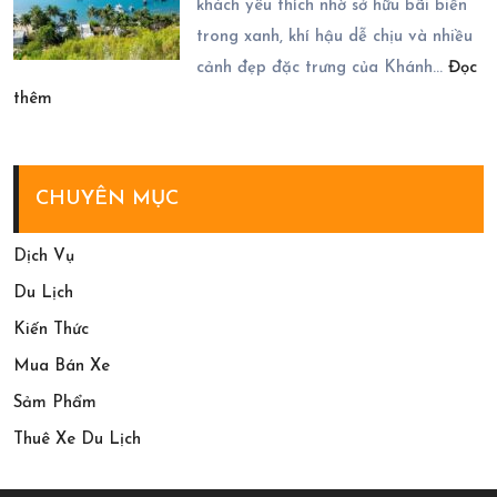
Tour
khách yêu thích nhờ sở hữu bãi biển
2
Măng
trong xanh, khí hậu dễ chịu và nhiều
Đêm
Đen
cảnh đẹp đặc trưng của Khánh…
Đọc
:
2
thêm
Top
Ngày
Những
1
Cách
Đêm
CHUYÊN MỤC
Đến
Năm
Ninh
2026
Dịch Vụ
Chữ
Du Lịch
2
Kiến Thức
Ngày
Mua Bán Xe
1
Sảm Phẩm
Đêm
Thuê Xe Du Lịch