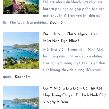
Chuyển
Đối với nhiều du khách, lựa chọn nơi
Đến
lưu trú phù hợp sẽ góp phần tạo nên
Du
một chuyến đi trọn vẹn khi đến du
:
Lịch
lịch Phú Quý. Trải nghiệm…
Đọc thêm
Trải
Ninh
Du Lịch Ninh Chữ 2 Ngày 1 Đêm
Nghiệm
Chữ
Mùa Nào Đẹp Nhất?
Nghỉ
2
Dưỡng
Ngày
Mỗi thời điểm trong năm, Ninh Chữ
Tại
1
lại mang đến một vẻ đẹp và những
Chiu
Đêm
trải nghiệm riêng biệt. Điều kiện thời
Chiu
tiết không chỉ ảnh hưởng đến cảnh
:
Resort
quan…
Đọc thêm
Du
–
Gợi Ý Những Địa Điểm Có Thể Kết
Lịch
Có
Hợp Trong Chuyến Du Lịch Ninh Chữ
Ninh
Thực
3 Ngày 2 Đêm
Chữ
Sự