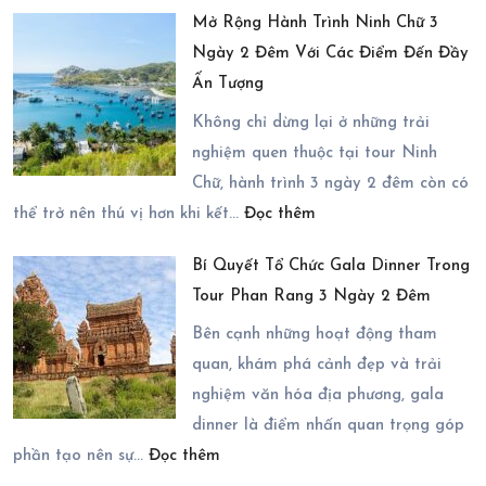
Chi
Ngày
Ngày
Mở Rộng Hành Trình Ninh Chữ 3
Phí
1
2
Ngày 2 Đêm Với Các Điểm Đến Đầy
Tham
Đêm
Đêm
Ấn Tượng
Quan
Trọn
Củ
Gói
Không chỉ dừng lại ở những trải
Chi
nghiệm quen thuộc tại tour Ninh
2026
Chữ, hành trình 3 ngày 2 đêm còn có
:
Có
thể trở nên thú vị hơn khi kết…
Đọc thêm
Mở
Những
Bí Quyết Tổ Chức Gala Dinner Trong
Rộng
Dịch
Tour Phan Rang 3 Ngày 2 Đêm
Hành
Vụ
Trình
Nào?
Bên cạnh những hoạt động tham
Ninh
quan, khám phá cảnh đẹp và trải
Chữ
nghiệm văn hóa địa phương, gala
3
dinner là điểm nhấn quan trọng góp
:
Ngày
phần tạo nên sự…
Đọc thêm
Bí