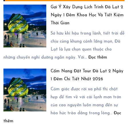
Gợi Ý Xây Dựng Lịch Trình Đà Lạt 2
Ngày 1 Đêm Khoa Học Và Tiết Kiệm
Thời Gian
Sở hữu khí hậu trong lành, tiết trời dễ
chịu cùng khung cảnh lãng mạn, Đà
Lạt là lựa chọn quen thuộc cho
:
những chuyến nghỉ dưỡng ngắn ngày. Với…
Đọc thêm
Gợi
Cẩm Nang Đặt Tour Đà Lạt 2 Ngày
Ý
1 Đêm Chi Tiết Nhất 2026
Xây
Dựng
Cảm giác được rời xa phố thị chật
Lịch
hẹp để tìm về với cái lạnh mơn trớn
Trình
của cao nguyên luôn mang đến sự
Đà
háo hức trào dâng trong lòng…
Đọc
:
Lạt
thêm