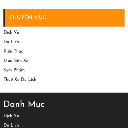
2
Quyết
Đêm
Tổ
Với
CHUYÊN MỤC
Chức
Các
Gala
Điểm
Dịch Vụ
Dinner
Đến
Du Lịch
Trong
Đầy
Kiến Thức
Tour
Ấn
Mua Bán Xe
Phan
Tượng
Sảm Phẩm
Rang
Thuê Xe Du Lịch
3
Ngày
2
Danh Mục
Đêm
Dịch Vụ
Du Lịch