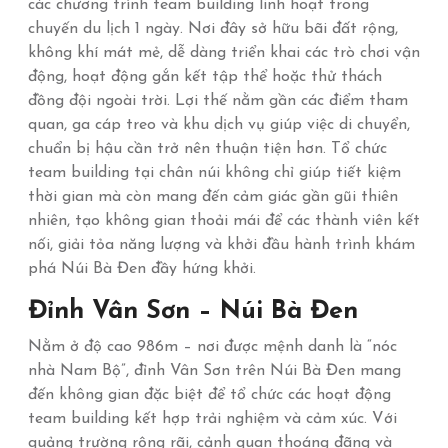
các chương trình team building linh hoạt trong
chuyến du lịch 1 ngày. Nơi đây sở hữu bãi đất rộng,
không khí mát mẻ, dễ dàng triển khai các trò chơi vận
động, hoạt động gắn kết tập thể hoặc thử thách
đồng đội ngoài trời. Lợi thế nằm gần các điểm tham
quan, ga cáp treo và khu dịch vụ giúp việc di chuyển,
chuẩn bị hậu cần trở nên thuận tiện hơn. Tổ chức
team building tại chân núi không chỉ giúp tiết kiệm
thời gian mà còn mang đến cảm giác gần gũi thiên
nhiên, tạo không gian thoải mái để các thành viên kết
nối, giải tỏa năng lượng và khởi đầu hành trình khám
phá Núi Bà Đen đầy hứng khởi.
Đỉnh Vân Sơn – Núi Bà Đen
Nằm ở độ cao 986m – nơi được mệnh danh là “nóc
nhà Nam Bộ”, đỉnh Vân Sơn trên Núi Bà Đen mang
đến không gian đặc biệt để tổ chức các hoạt động
team building kết hợp trải nghiệm và cảm xúc. Với
quảng trường rộng rãi, cảnh quan thoáng đãng và