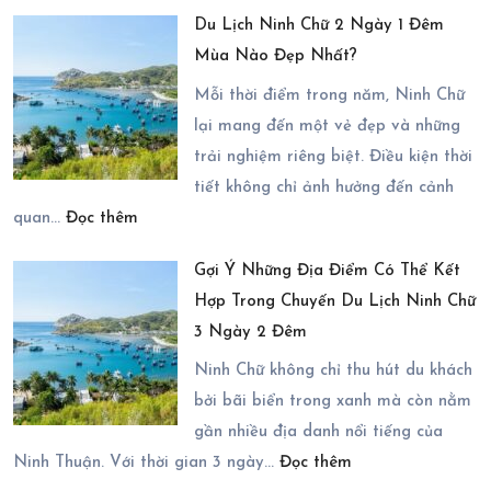
Trải
Ninh
Du Lịch Ninh Chữ 2 Ngày 1 Đêm
Nghiệm
Chữ
Mùa Nào Đẹp Nhất?
Nghỉ
2
Dưỡng
Ngày
Mỗi thời điểm trong năm, Ninh Chữ
Tại
1
lại mang đến một vẻ đẹp và những
Chiu
Đêm
trải nghiệm riêng biệt. Điều kiện thời
Chiu
tiết không chỉ ảnh hưởng đến cảnh
:
Resort
quan…
Đọc thêm
Du
–
Gợi Ý Những Địa Điểm Có Thể Kết
Lịch
Có
Hợp Trong Chuyến Du Lịch Ninh Chữ
Ninh
Thực
3 Ngày 2 Đêm
Chữ
Sự
2
Ninh Chữ không chỉ thu hút du khách
Đáng
Ngày
bởi bãi biển trong xanh mà còn nằm
Lựa
1
gần nhiều địa danh nổi tiếng của
Chọn?
:
Đêm
Ninh Thuận. Với thời gian 3 ngày…
Đọc thêm