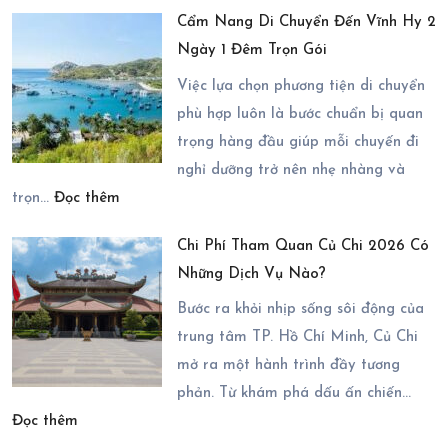
Gợi
Mùa
Cẩm Nang Di Chuyển Đến Vĩnh Hy 2
Ý
Nào
Ngày 1 Đêm Trọn Gói
Những
Đẹp
Địa
Nhất?
Việc lựa chọn phương tiện di chuyển
Điểm
phù hợp luôn là bước chuẩn bị quan
Có
trọng hàng đầu giúp mỗi chuyến đi
Thể
nghỉ dưỡng trở nên nhẹ nhàng và
:
Kết
trọn…
Đọc thêm
Cẩm
Hợp
Chi Phí Tham Quan Củ Chi 2026 Có
Nang
Trong
Những Dịch Vụ Nào?
Di
Chuyến
Chuyển
Bước ra khỏi nhịp sống sôi động của
Du
Đến
trung tâm TP. Hồ Chí Minh, Củ Chi
Lịch
Vĩnh
mở ra một hành trình đầy tương
Ninh
Hy
phản. Từ khám phá dấu ấn chiến…
Chữ
:
2
Đọc thêm
3