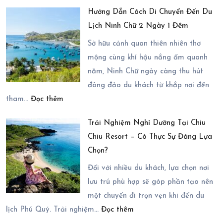
Cẩm
2
Hướng Dẫn Cách Di Chuyển Đến Du
Nang
Ngày
Lịch Ninh Chữ 2 Ngày 1 Đêm
Đặt
1
Tour
Sở hữu cảnh quan thiên nhiên thơ
Đêm
Đà
mộng cùng khí hậu nắng ấm quanh
Khoa
Lạt
năm, Ninh Chữ ngày càng thu hút
Học
2
đông đảo du khách từ khắp nơi đến
Và
:
Ngày
tham…
Đọc thêm
Tiết
Hướng
1
Kiệm
Trải Nghiệm Nghỉ Dưỡng Tại Chiu
Dẫn
Đêm
Thời
Chiu Resort – Có Thực Sự Đáng Lựa
Cách
Chi
Gian
Chọn?
Di
Tiết
Chuyển
Nhất
Đối với nhiều du khách, lựa chọn nơi
Đến
2026
lưu trú phù hợp sẽ góp phần tạo nên
Du
một chuyến đi trọn vẹn khi đến du
:
Lịch
lịch Phú Quý. Trải nghiệm…
Đọc thêm