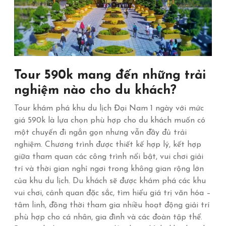
Tour 590k mang đến những trải
nghiệm nào cho du khách?
Tour khám phá khu du lịch Đại Nam 1 ngày với mức
giá 590k là lựa chọn phù hợp cho du khách muốn có
một chuyến đi ngắn gọn nhưng vẫn đầy đủ trải
nghiệm. Chương trình được thiết kế hợp lý, kết hợp
giữa tham quan các công trình nổi bật, vui chơi giải
trí và thời gian nghỉ ngơi trong không gian rộng lớn
của khu du lịch. Du khách sẽ được khám phá các khu
vui chơi, cảnh quan đặc sắc, tìm hiểu giá trị văn hóa –
tâm linh, đồng thời tham gia nhiều hoạt động giải trí
phù hợp cho cá nhân, gia đình và các đoàn tập thể.