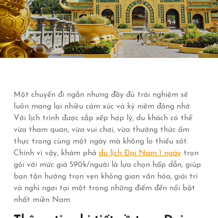
Một chuyến đi ngắn nhưng đầy đủ trải nghiệm sẽ
luôn mang lại nhiều cảm xúc và kỷ niệm đáng nhớ.
Với lịch trình được sắp xếp hợp lý, du khách có thể
vừa tham quan, vừa vui chơi, vừa thưởng thức ẩm
thực trong cùng một ngày mà không lo thiếu sót.
Chính vì vậy, khám phá
du lịch Đại Nam 1 ngày
trọn
gói với mức giá 590k/người là lựa chọn hấp dẫn, giúp
bạn tận hưởng trọn vẹn không gian văn hóa, giải trí
và nghỉ ngơi tại một trong những điểm đến nổi bật
nhất miền Nam.