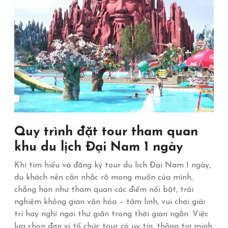
Quy trình đặt tour tham quan
khu du lịch Đại Nam 1 ngày
Khi tìm hiểu và đăng ký tour du lịch Đại Nam 1 ngày,
du khách nên cân nhắc rõ mong muốn của mình,
chẳng hạn như tham quan các điểm nổi bật, trải
nghiệm không gian văn hóa – tâm linh, vui chơi giải
trí hay nghỉ ngơi thư giãn trong thời gian ngắn. Việc
lựa chọn đơn vị tổ chức tour có uy tín, thông tin minh