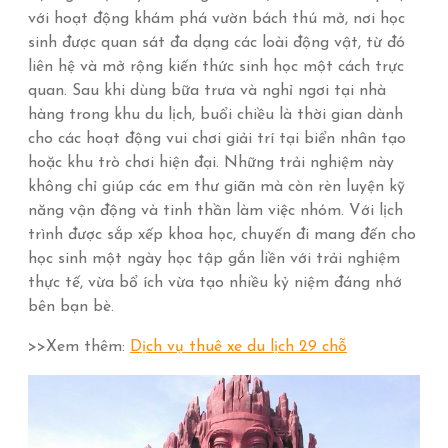
với hoạt động khám phá vườn bách thú mở, nơi học
sinh được quan sát đa dạng các loài động vật, từ đó
liên hệ và mở rộng kiến thức sinh học một cách trực
quan. Sau khi dùng bữa trưa và nghỉ ngơi tại nhà
hàng trong khu du lịch, buổi chiều là thời gian dành
cho các hoạt động vui chơi giải trí tại biển nhân tạo
hoặc khu trò chơi hiện đại. Những trải nghiệm này
không chỉ giúp các em thư giãn mà còn rèn luyện kỹ
năng vận động và tinh thần làm việc nhóm. Với lịch
trình được sắp xếp khoa học, chuyến đi mang đến cho
học sinh một ngày học tập gắn liền với trải nghiệm
thực tế, vừa bổ ích vừa tạo nhiều kỷ niệm đáng nhớ
bên bạn bè.
>>Xem thêm:
Dịch vụ thuê xe du lịch 29 chỗ