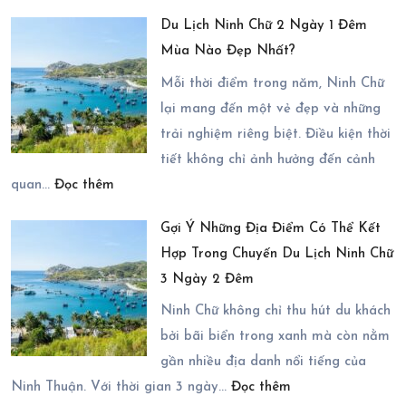
Trải
Ninh
Du Lịch Ninh Chữ 2 Ngày 1 Đêm
Nghiệm
Chữ
Mùa Nào Đẹp Nhất?
Nghỉ
2
Dưỡng
Ngày
Mỗi thời điểm trong năm, Ninh Chữ
Tại
1
lại mang đến một vẻ đẹp và những
Chiu
Đêm
trải nghiệm riêng biệt. Điều kiện thời
Chiu
tiết không chỉ ảnh hưởng đến cảnh
:
Resort
quan…
Đọc thêm
Du
–
Gợi Ý Những Địa Điểm Có Thể Kết
Lịch
Có
Hợp Trong Chuyến Du Lịch Ninh Chữ
Ninh
Thực
3 Ngày 2 Đêm
Chữ
Sự
2
Ninh Chữ không chỉ thu hút du khách
Đáng
Ngày
bởi bãi biển trong xanh mà còn nằm
Lựa
1
gần nhiều địa danh nổi tiếng của
Chọn?
:
Đêm
Ninh Thuận. Với thời gian 3 ngày…
Đọc thêm