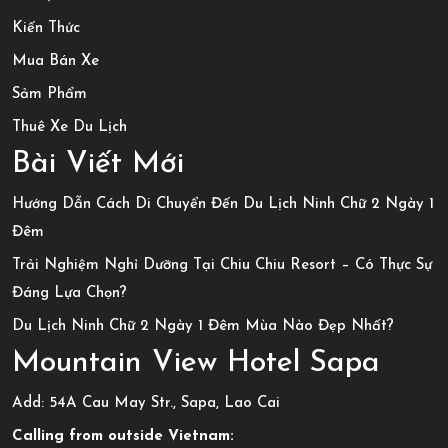
Kiến Thức
Mua Bán Xe
Sảm Phẩm
Thuê Xe Du Lịch
Bài Viết Mới
Hướng Dẫn Cách Di Chuyển Đến Du Lịch Ninh Chữ 2 Ngày 1
Đêm
Trải Nghiệm Nghỉ Dưỡng Tại Chiu Chiu Resort – Có Thực Sự
Đáng Lựa Chọn?
Du Lịch Ninh Chữ 2 Ngày 1 Đêm Mùa Nào Đẹp Nhất?
Mountain View Hotel Sapa
Add: 54A Cau May Str., Sapa, Lao Cai
Calling from outside Vietnam: