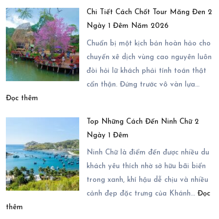
Bí
2
Chi Tiết Cách Chốt Tour Măng Đen 2
Quyết
Đêm
Ngày 1 Đêm Năm 2026
Tổ
Với
Chức
Chuẩn bị một kịch bản hoàn hảo cho
Các
Gala
chuyến xê dịch vùng cao nguyên luôn
Điểm
Dinner
đòi hỏi lữ khách phải tính toán thật
Đến
Trong
cẩn thận. Đứng trước vô vàn lựa…
Đầy
:
Tour
Đọc thêm
Ấn
Chi
Phan
Tượng
Top Những Cách Đến Ninh Chữ 2
Tiết
Rang
Ngày 1 Đêm
Cách
3
Chốt
Ninh Chữ là điểm đến được nhiều du
Ngày
Tour
khách yêu thích nhờ sở hữu bãi biển
2
Măng
trong xanh, khí hậu dễ chịu và nhiều
Đêm
Đen
cảnh đẹp đặc trưng của Khánh…
Đọc
:
2
thêm