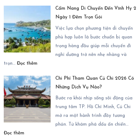
Gợi
Mùa
Cẩm Nang Di Chuyển Đến Vĩnh Hy 2
Ý
Nào
Ngày 1 Đêm Trọn Gói
Những
Đẹp
Địa
Nhất?
Việc lựa chọn phương tiện di chuyển
Điểm
phù hợp luôn là bước chuẩn bị quan
Có
trọng hàng đầu giúp mỗi chuyến đi
Thể
nghỉ dưỡng trở nên nhẹ nhàng và
:
Kết
trọn…
Đọc thêm
Cẩm
Hợp
Chi Phí Tham Quan Củ Chi 2026 Có
Nang
Trong
Những Dịch Vụ Nào?
Di
Chuyến
Chuyển
Bước ra khỏi nhịp sống sôi động của
Du
Đến
trung tâm TP. Hồ Chí Minh, Củ Chi
Lịch
Vĩnh
mở ra một hành trình đầy tương
Ninh
Hy
phản. Từ khám phá dấu ấn chiến…
Chữ
:
2
Đọc thêm
3