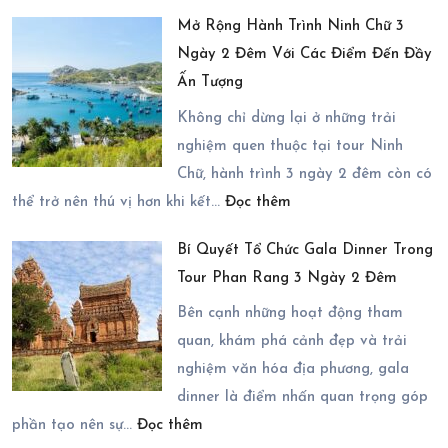
Chi
Ngày
Ngày
Mở Rộng Hành Trình Ninh Chữ 3
Phí
1
2
Ngày 2 Đêm Với Các Điểm Đến Đầy
Tham
Đêm
Đêm
Ấn Tượng
Quan
Trọn
Củ
Gói
Không chỉ dừng lại ở những trải
Chi
nghiệm quen thuộc tại tour Ninh
2026
Chữ, hành trình 3 ngày 2 đêm còn có
:
Có
thể trở nên thú vị hơn khi kết…
Đọc thêm
Mở
Những
Bí Quyết Tổ Chức Gala Dinner Trong
Rộng
Dịch
Tour Phan Rang 3 Ngày 2 Đêm
Hành
Vụ
Trình
Nào?
Bên cạnh những hoạt động tham
Ninh
quan, khám phá cảnh đẹp và trải
Chữ
nghiệm văn hóa địa phương, gala
3
dinner là điểm nhấn quan trọng góp
:
Ngày
phần tạo nên sự…
Đọc thêm